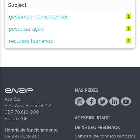
Subject
gestão por competências
1
pesquisa-ação
1
recursos humanos
1
NAS REDES
Asa Sul
SPO Área Especial 2-A
CEP 70.610-900
ACESSIBILIDADE
Brasília/DF
DEIXE SEU FEEDBACK
Horário de funcionamento
Compartilhe conosco
se nossos
08h00 às 18h00