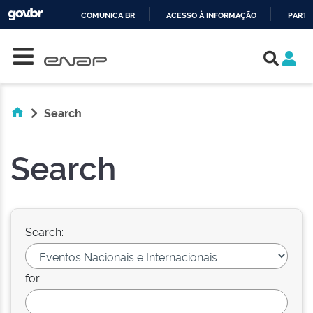
COMUNICA BR
ACESSO À INFORMAÇÃO
PARTI
Skip navigation
IR
PARA
O
CONTEÚDO
Search
Search
Search:
for