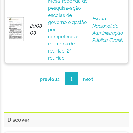
Mesa-redonda de
pesquisa-ação
escolas de
Escola
governo e gestão
2008-
Nacional de
por
08
Administração
competências:
Pública (Brasil)
memória de
reunião: 2ª
reunião
previous
1
next
Discover