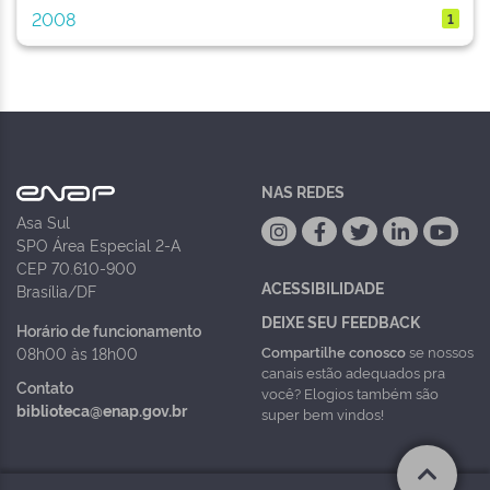
2008
1
NAS REDES
Asa Sul
SPO Área Especial 2-A
CEP 70.610-900
ACESSIBILIDADE
Brasília/DF
DEIXE SEU FEEDBACK
Horário de funcionamento
Compartilhe conosco
se nossos
08h00 às 18h00
canais estão adequados pra
Contato
você? Elogios também são
biblioteca@enap.gov.br
super bem vindos!