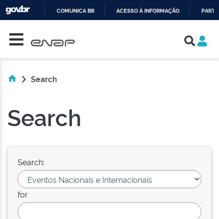
COMUNICA BR
ACESSO À INFORMAÇÃO
PARTI
Skip navigation
IR
PARA
O
CONTEÚDO
Search
Search
Search:
for