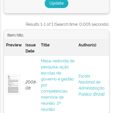
Results 1-1 of 1 (Search time: 0.005 seconds).
Item hits:
Preview
Issue
Title
Author(s)
Date
Mesa-redonda de
pesquisa-ação
escolas de
Escola
governo e gestão
2008-
Nacional de
por
08
Administração
competências:
Pública (Brasil)
memória de
reunião: 2ª
reunião