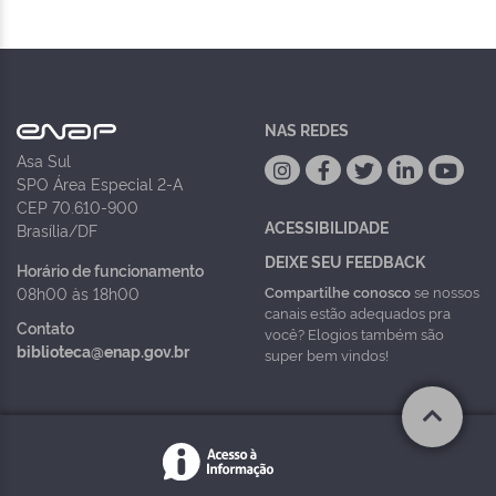
NAS REDES
Asa Sul
SPO Área Especial 2-A
CEP 70.610-900
ACESSIBILIDADE
Brasília/DF
DEIXE SEU FEEDBACK
Horário de funcionamento
Compartilhe conosco
se nossos
08h00 às 18h00
canais estão adequados pra
Contato
você? Elogios também são
biblioteca@enap.gov.br
super bem vindos!