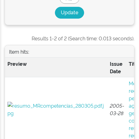
Results 1-2 of 2 (Search time: 0.013 seconds).
Item hits:
Preview
Issue
Titl
Date
Mes
red
pesq
2005-
açã
03-28
gest
comp
res
reun