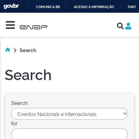
COMUNICA BR
ACESSO À INFORMAÇÃO
PARTI
Skip navigation
IR
PARA
O
CONTEÚDO
Search
Search
Search:
for