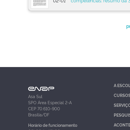
02-01
competências: resumo da 3
p
A ESCO
CURSO
Asa Sul
SPO Área Especial 2-A
SERVIÇ
CEP 70.610-900
Brasília/DF
PESQUI
ACONT
Horário de funcionamento