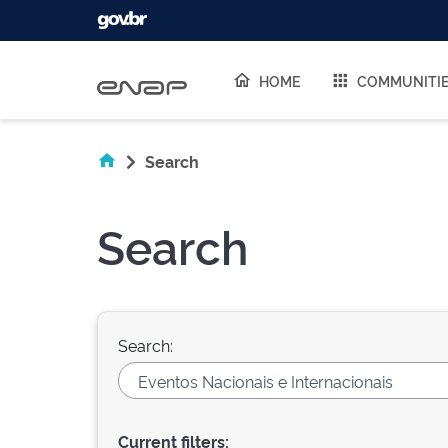
Skip navigation
HOME
COMMUNITI
Search
Search
Search:
Current filters: