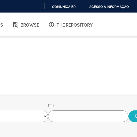
COMUNICA BR
ACESSO À INFORMAÇÃO
IR
PARA
ES
BROWSE
THE REPOSITORY
O
CONTEÚDO
for