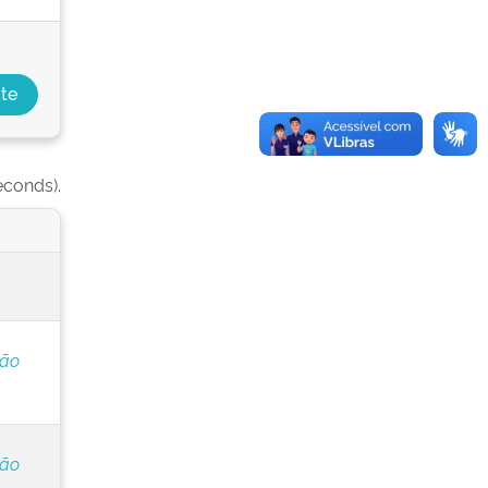
econds).
ção
ção