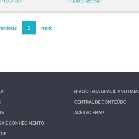
ª reunião
Pública (Brasil)
revious
1
next
LA
BIBLIOTECA GRACILIANO RAM
S
CENTRAL DE CONTEÚDO
OS
ACERVO ENAP
SA E CONHECIMENTO
ECE