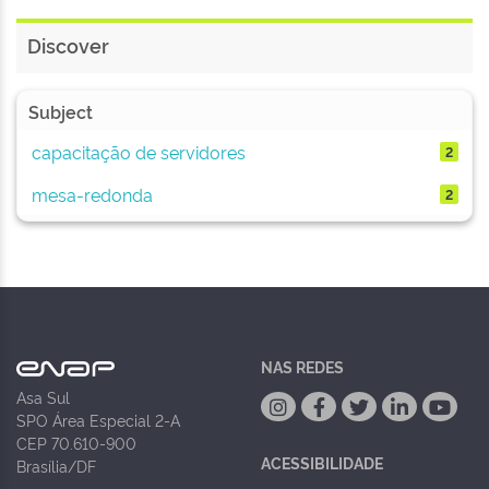
Discover
Subject
capacitação de servidores
2
mesa-redonda
2
NAS REDES
Asa Sul
SPO Área Especial 2-A
CEP 70.610-900
ACESSIBILIDADE
Brasília/DF