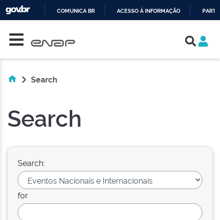
COMUNICA BR
ACESSO À INFORMAÇÃO
PARTI
Skip navigation
IR
PARA
O
CONTEÚDO
Search
Search
Search:
for