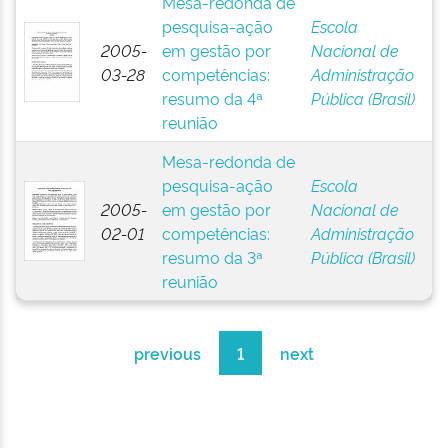
Mesa-redonda de
pesquisa-ação
Escola
2005-
em gestão por
Nacional de
03-28
competências:
Administração
resumo da 4ª
Pública (Brasil)
reunião
Mesa-redonda de
pesquisa-ação
Escola
2005-
em gestão por
Nacional de
02-01
competências:
Administração
resumo da 3ª
Pública (Brasil)
reunião
previous
1
next