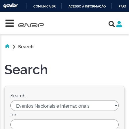
COMUNICA BR
ACESSO À INFORMAÇÃO
PARTI
Skip navigation
IR
PARA
O
CONTEÚDO
Search
Search
Search:
for