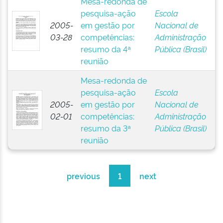
Mesa-redonda de
pesquisa-ação
Escola
2005-
em gestão por
Nacional de
03-28
competências:
Administração
resumo da 4ª
Pública (Brasil)
reunião
Mesa-redonda de
pesquisa-ação
Escola
2005-
em gestão por
Nacional de
02-01
competências:
Administração
resumo da 3ª
Pública (Brasil)
reunião
previous
1
next