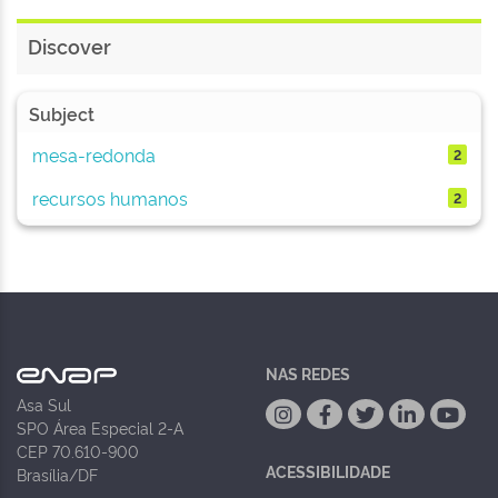
Discover
Subject
mesa-redonda
2
recursos humanos
2
NAS REDES
Asa Sul
SPO Área Especial 2-A
CEP 70.610-900
ACESSIBILIDADE
Brasília/DF