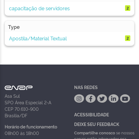
capacitação de servidores
2
Type
Apostila/Material Textual
2
NAS REDES
Asa Sul
SPO Área Especial 2-A
CEP 70.610-900
ACESSIBILIDADE
Brasília/DF
DEIXE SEU FEEDBACK
Horário de funcionamento
Compartilhe conosco
se nossos
08h00 às 18h00
canais estão adequados pra