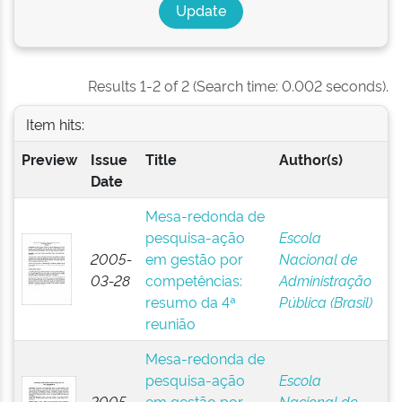
Results 1-2 of 2 (Search time: 0.002 seconds).
Item hits:
Preview
Issue
Title
Author(s)
Date
Mesa-redonda de
pesquisa-ação
Escola
2005-
em gestão por
Nacional de
03-28
competências:
Administração
resumo da 4ª
Pública (Brasil)
reunião
Mesa-redonda de
pesquisa-ação
Escola
2005-
em gestão por
Nacional de