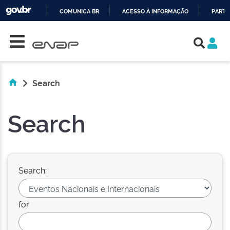
COMUNICA BR
ACESSO À INFORMAÇÃO
PARTI
Skip navigation
IR
PARA
O
CONTEÚDO
Search
Search
Search:
for