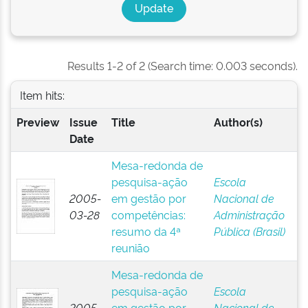
Results 1-2 of 2 (Search time: 0.003 seconds).
Item hits:
Preview
Issue
Title
Author(s)
Date
Mesa-redonda de
pesquisa-ação
Escola
2005-
em gestão por
Nacional de
03-28
competências:
Administração
resumo da 4ª
Pública (Brasil)
reunião
Mesa-redonda de
pesquisa-ação
Escola
2005-
em gestão por
Nacional de