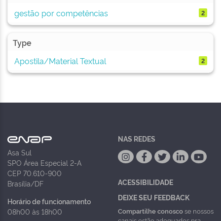
gestão por competências
2
Type
Apostila/Material Textual
2
NAS REDES
Asa Sul
SPO Área Especial 2-A
CEP 70.610-900
ACESSIBILIDADE
Brasília/DF
DEIXE SEU FEEDBACK
Horário de funcionamento
Compartilhe conosco
se nossos
08h00 às 18h00
canais estão adequados pra