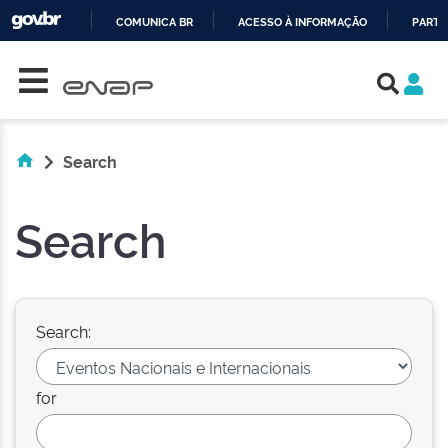
COMUNICA BR
ACESSO À INFORMAÇÃO
PARTI
Skip navigation
IR
PARA
O
CONTEÚDO
Search
Search
Search:
for