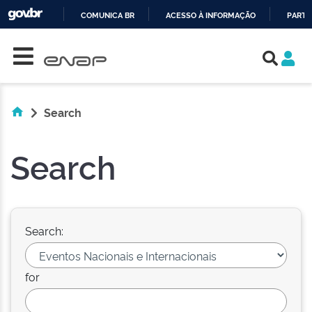
COMUNICA BR
ACESSO À INFORMAÇÃO
PARTI
Skip navigation
IR
PARA
O
CONTEÚDO
Search
Search
Search:
for