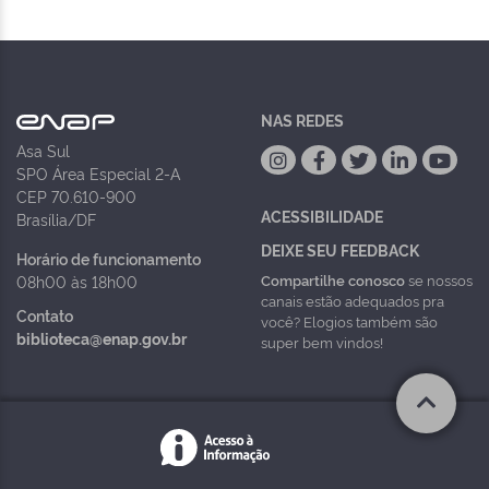
NAS REDES
Asa Sul
SPO Área Especial 2-A
CEP 70.610-900
ACESSIBILIDADE
Brasília/DF
DEIXE SEU FEEDBACK
Horário de funcionamento
Compartilhe conosco
se nossos
08h00 às 18h00
canais estão adequados pra
Contato
você? Elogios também são
biblioteca@enap.gov.br
super bem vindos!