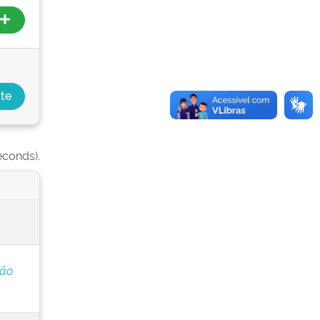
econds).
ção