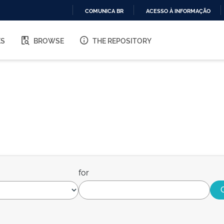
COMUNICA BR
ACESSO À INFORMAÇÃO
IR
PARA
ES
BROWSE
THE REPOSITORY
O
CONTEÚDO
for