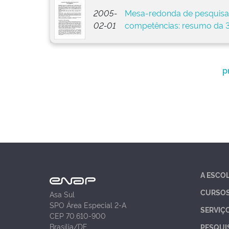
2005-
Mesa-redonda de pesquisa
02-01
competências: resumo da 3
p
A ESCO
CURSO
Asa Sul
SPO Área Especial 2-A
SERVIÇ
CEP 70.610-900
Brasília/DF
PESQUI