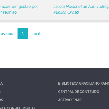
-ação em gestão por
Escola Nacional de Administra
ª reunião
Pública (Brasil)
revious
1
next
LA
BIBLIOTECA GRACILIANO RAM
S
CENTRAL DE CONTEÚDO
OS
ACERVO ENAP
SA E CONHECIMENTO