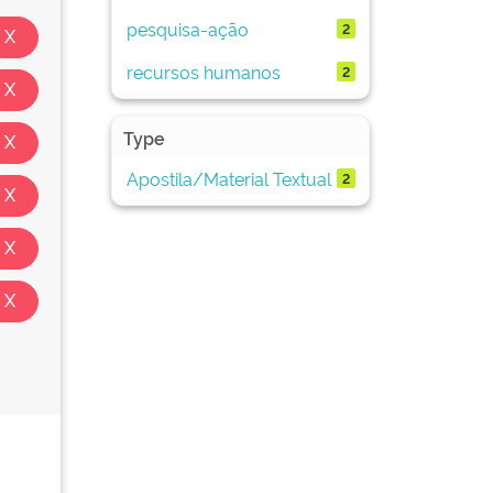
pesquisa-ação
2
recursos humanos
2
Type
Apostila/Material Textual
2