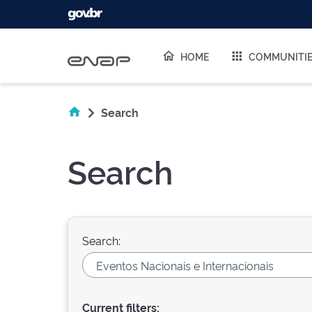
Skip navigation
HOME
COMMUNITI
Search
Search
Search:
Current filters: