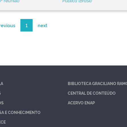
ª reunião
Pública (Brasil)
revious
1
next
LA
BIBLIOTECA GRACILIANO RAM
S
CENTRAL DE CONTEÚDO
OS
ACERVO ENAP
SA E CONHECIMENTO
ECE