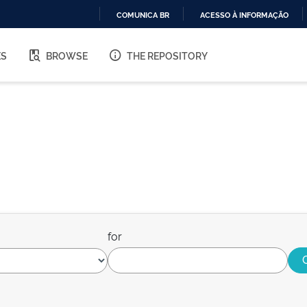
COMUNICA BR
ACESSO À INFORMAÇÃO
IR
PARA
ES
BROWSE
THE REPOSITORY
O
CONTEÚDO
for