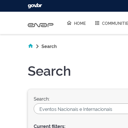
Skip navigation
HOME
COMMUNITI
Search
Search
Search:
Current filters: