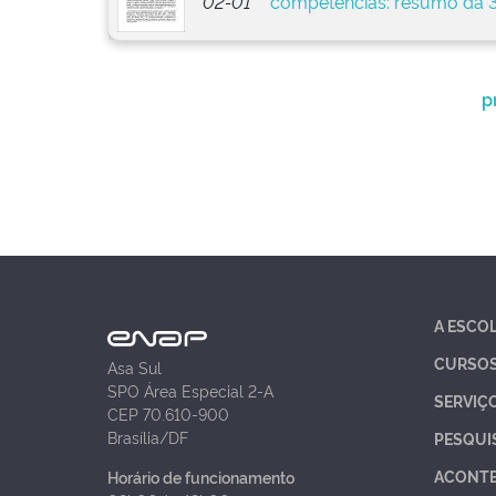
02-01
competências: resumo da 3
p
A ESCO
CURSO
Asa Sul
SPO Área Especial 2-A
SERVIÇ
CEP 70.610-900
Brasília/DF
PESQUI
ACONT
Horário de funcionamento