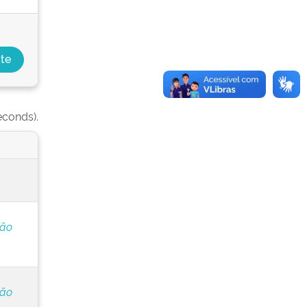
econds).
ção
ção