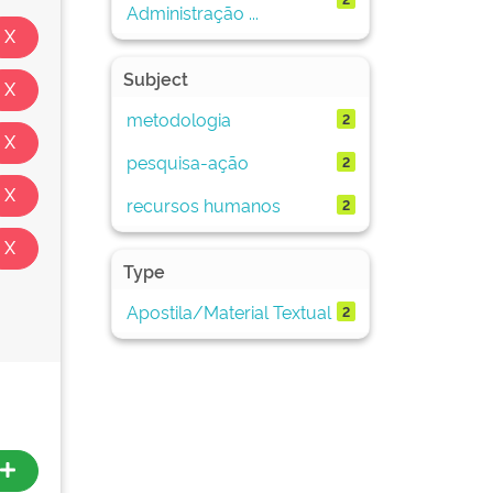
Administração ...
Subject
metodologia
2
pesquisa-ação
2
recursos humanos
2
Type
Apostila/Material Textual
2