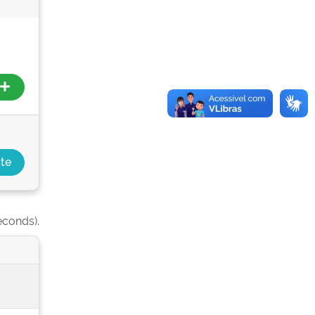
econds).