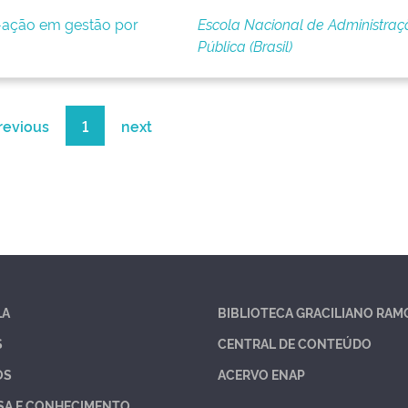
-ação em gestão por
Escola Nacional de Administraç
Pública (Brasil)
revious
1
next
LA
BIBLIOTECA GRACILIANO RAM
S
CENTRAL DE CONTEÚDO
OS
ACERVO ENAP
SA E CONHECIMENTO