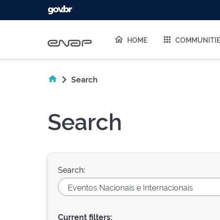
Skip navigation
HOME
COMMUNITI
Search
Search
Search:
Current filters: