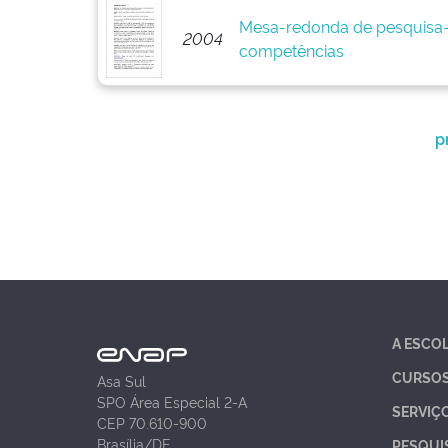
Mesa-redonda de pesquisa
2004
competências
p
A ESCO
CURSO
Asa Sul
SPO Área Especial 2-A
SERVIÇ
CEP 70.610-900
Brasília/DF
PESQUI