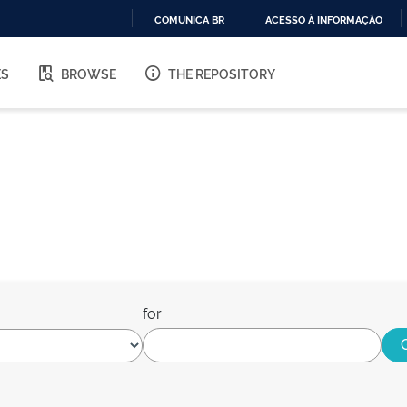
COMUNICA BR
ACESSO À INFORMAÇÃO
IR
PARA
ES
BROWSE
THE REPOSITORY
O
CONTEÚDO
for