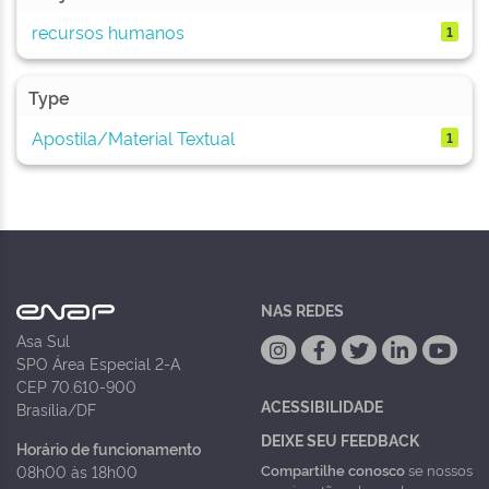
recursos humanos
1
Type
Apostila/Material Textual
1
NAS REDES
Asa Sul
SPO Área Especial 2-A
CEP 70.610-900
ACESSIBILIDADE
Brasília/DF
DEIXE SEU FEEDBACK
Horário de funcionamento
Compartilhe conosco
se nossos
08h00 às 18h00