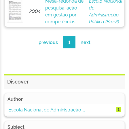
Mesa-redonda de
Escola Nacional
pesquisa-ação
de
2004
em gestão por
Administração
competências
Pública (Brasil)
previous
1
next
Discover
Author
Escola Nacional de Administração ...
1
Subject