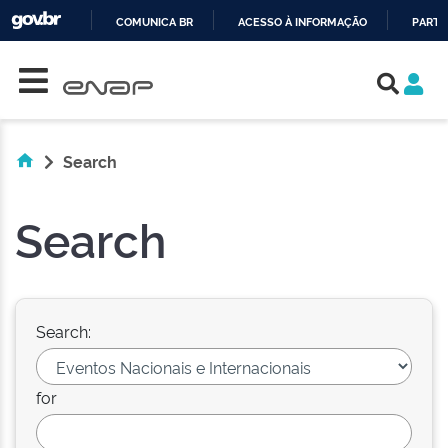
COMUNICA BR
ACESSO À INFORMAÇÃO
PARTI
Skip navigation
IR
PARA
O
CONTEÚDO
Search
Search
Search:
for