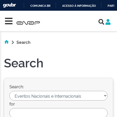
COMUNICA BR
ACESSO À INFORMAÇÃO
PARTI
Skip navigation
IR
PARA
O
CONTEÚDO
Search
Search
Search:
for