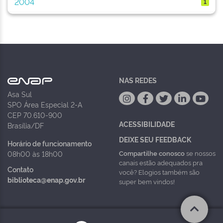
2004
1
NAS REDES
Asa Sul
SPO Área Especial 2-A
CEP 70.610-900
ACESSIBILIDADE
Brasília/DF
DEIXE SEU FEEDBACK
Horário de funcionamento
Compartilhe conosco
se nossos
08h00 às 18h00
canais estão adequados pra
Contato
você? Elogios também são
biblioteca@enap.gov.br
super bem vindos!