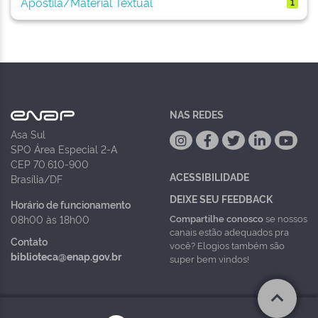
Apostila/Material Textual
1
NAS REDES
Asa Sul
SPO Área Especial 2-A
CEP 70.610-900
ACESSIBILIDADE
Brasília/DF
DEIXE SEU FEEDBACK
Horário de funcionamento
Compartilhe conosco
se nossos
08h00 às 18h00
canais estão adequados pra
Contato
você? Elogios também são
biblioteca@enap.gov.br
super bem vindos!