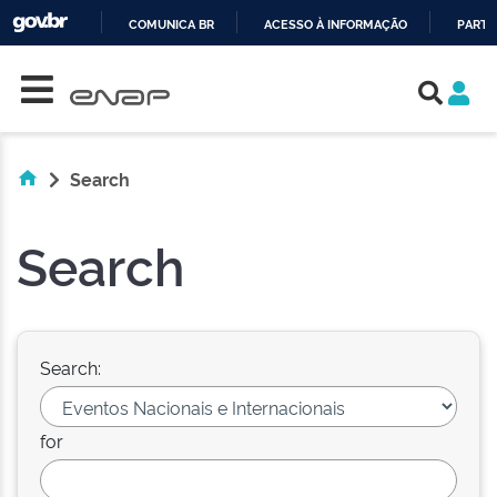
COMUNICA BR
ACESSO À INFORMAÇÃO
PARTI
Skip navigation
IR
PARA
O
CONTEÚDO
Search
Search
Search:
for