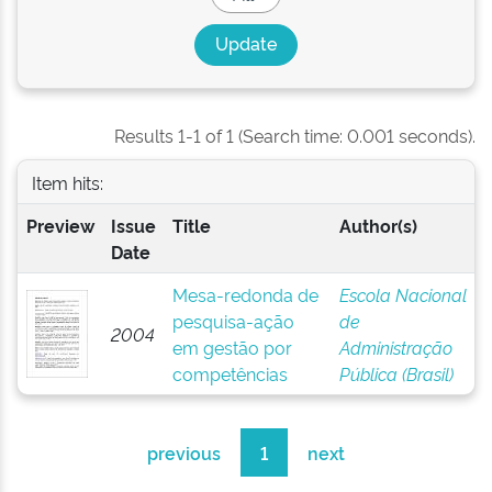
Results 1-1 of 1 (Search time: 0.001 seconds).
Item hits:
Preview
Issue
Title
Author(s)
Date
Mesa-redonda de
Escola Nacional
pesquisa-ação
de
2004
em gestão por
Administração
competências
Pública (Brasil)
previous
1
next