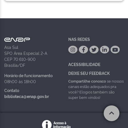
NAS REDES
Asa Sul
SPO Área Especial 2-A
CEP 70.610-900
ACESSIBILIDADE
Brasília/DF
DEIXE SEU FEEDBACK
Horário de funcionamento
Compartilhe conosco
se nossos
08h00 às 18h00
canais estão adequados pra
Contato
você? Elogios também são
biblioteca@enap.gov.br
super bem vindos!