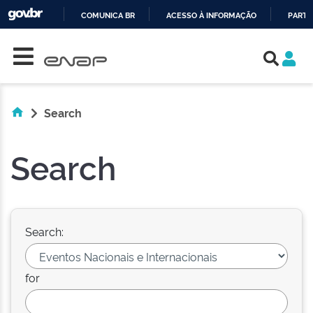
COMUNICA BR
ACESSO À INFORMAÇÃO
PARTI
Skip navigation
IR
PARA
O
CONTEÚDO
Search
Search
Search:
for