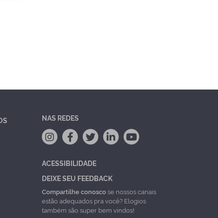
NAS REDES
OS
ACESSIBILIDADE
DEIXE SEU FEEDBACK
Compartilhe conosco
se nossos canais
estão adequados pra você? Elogios
também são super bem vindos!