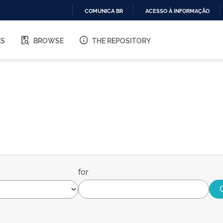
COMUNICA BR
ACESSO À INFORMAÇÃO
IR
PARA
ES
BROWSE
THE REPOSITORY
O
CONTEÚDO
for