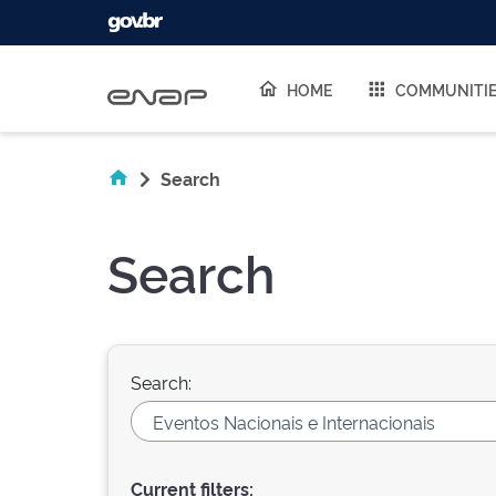
Skip navigation
HOME
COMMUNITI
Search
Search
Search:
Current filters: