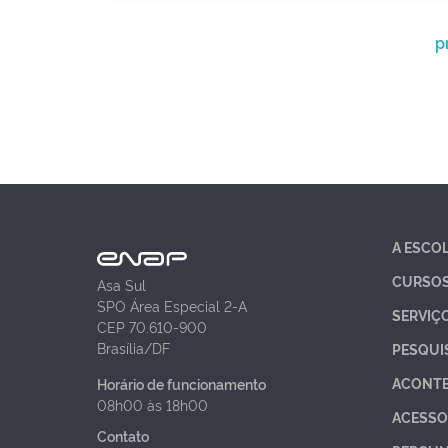
p
A ESCO
CURSO
Asa Sul
SPO Área Especial 2-A
SERVIÇ
CEP 70.610-900
Brasília/DF
PESQUI
ACONT
Horário de funcionamento
08h00 às 18h00
ACESSO
Contato