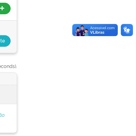
econds).
ão