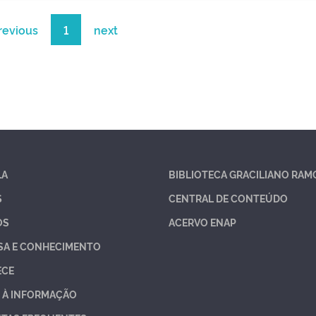
revious
1
next
LA
BIBLIOTECA GRACILIANO RAM
S
CENTRAL DE CONTEÚDO
OS
ACERVO ENAP
SA E CONHECIMENTO
ECE
 À INFORMAÇÃO