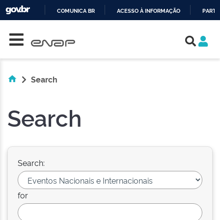
COMUNICA BR
ACESSO À INFORMAÇÃO
PARTI
Skip navigation
IR
PARA
O
CONTEÚDO
Search
Search
Search:
for