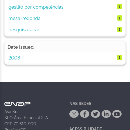
gestão por competências
1
mesa-redonda
1
pesquisa-ação
1
Date issued
2008
1
NAS REDES
Asa Sul
SPO Área Especial 2-A
CEP 70.610-900
ACESSIBILIDADE
Brasília/DF