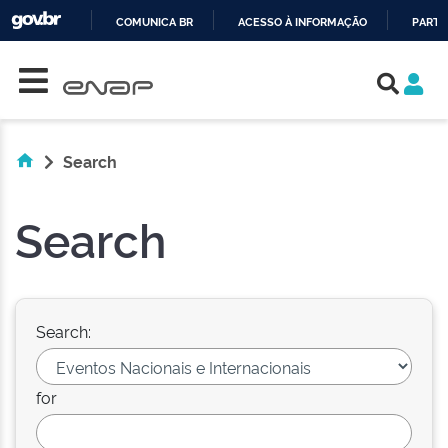
COMUNICA BR
ACESSO À INFORMAÇÃO
PARTI
Skip navigation
IR
PARA
O
CONTEÚDO
Search
Search
Search:
for