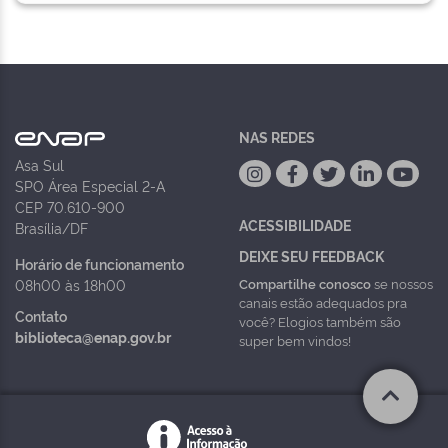
NAS REDES
Asa Sul
SPO Área Especial 2-A
CEP 70.610-900
ACESSIBILIDADE
Brasília/DF
DEIXE SEU FEEDBACK
Horário de funcionamento
Compartilhe conosco
se nossos
08h00 às 18h00
canais estão adequados pra
Contato
você? Elogios também são
biblioteca@enap.gov.br
super bem vindos!