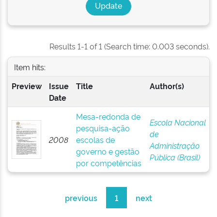
Results 1-1 of 1 (Search time: 0.003 seconds).
Item hits:
Preview
Issue
Title
Author(s)
Date
Mesa-redonda de
Escola Nacional
pesquisa-ação
de
2008
escolas de
Administração
governo e gestão
Pública (Brasil)
por competências
previous
1
next