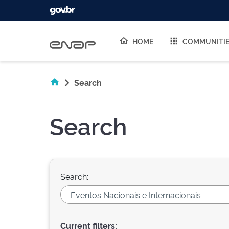
Skip navigation
HOME
COMMUNITI
Search
Search
Search:
Current filters: