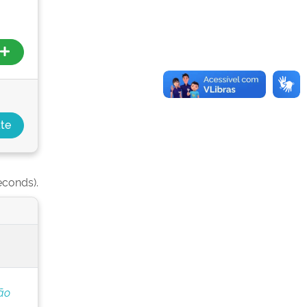
econds).
ão