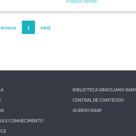
Pública (Brasil)
revious
1
next
LA
BIBLIOTECA GRACILIANO RAM
S
CENTRAL DE CONTEÚDO
OS
ACERVO ENAP
SA E CONHECIMENTO
ECE