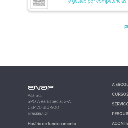
e gestão por competências
p
A ESCO
CURSO
Asa Sul
SPO Área Especial 2-A
SERVIÇ
CEP 70.610-900
Brasília/DF
PESQUI
ACONT
Horário de funcionamento