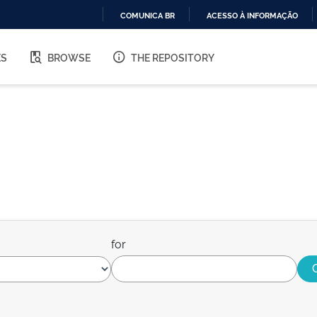
COMUNICA BR
ACESSO À INFORMAÇÃO
IR
PARA
ES
BROWSE
THE REPOSITORY
O
CONTEÚDO
for