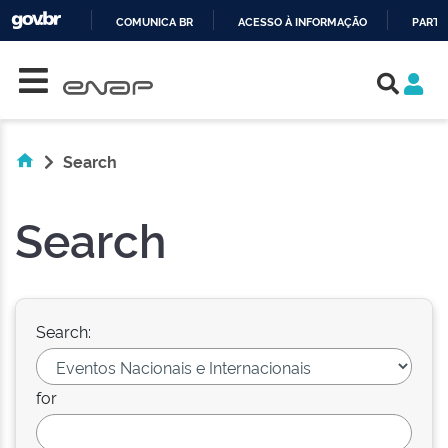
COMUNICA BR
ACESSO À INFORMAÇÃO
PARTI
Skip navigation
IR
PARA
O
CONTEÚDO
Search
Search
Search:
for