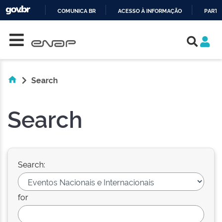
COMUNICA BR
ACESSO À INFORMAÇÃO
PARTI
Skip navigation
IR
PARA
O
CONTEÚDO
Search
Search
Search:
for