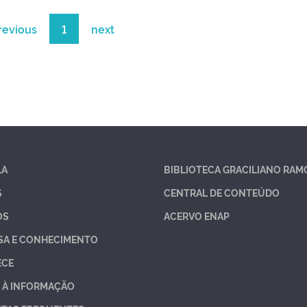
revious
1
next
LA
BIBLIOTECA GRACILIANO RAM
S
CENTRAL DE CONTEÚDO
OS
ACERVO ENAP
SA E CONHECIMENTO
ECE
 À INFORMAÇÃO