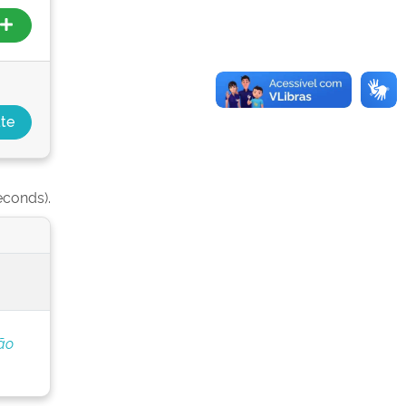
econds).
ão