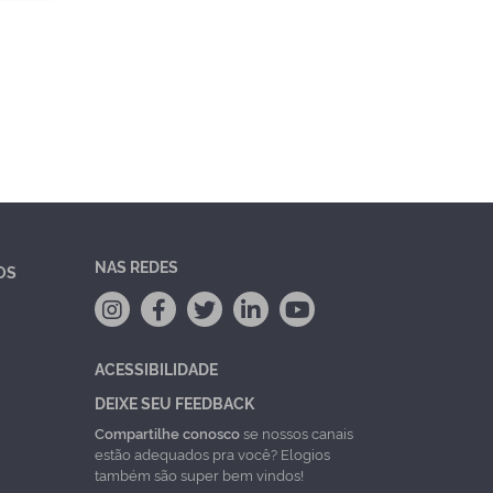
NAS REDES
OS
ACESSIBILIDADE
DEIXE SEU FEEDBACK
Compartilhe conosco
se nossos canais
estão adequados pra você? Elogios
também são super bem vindos!