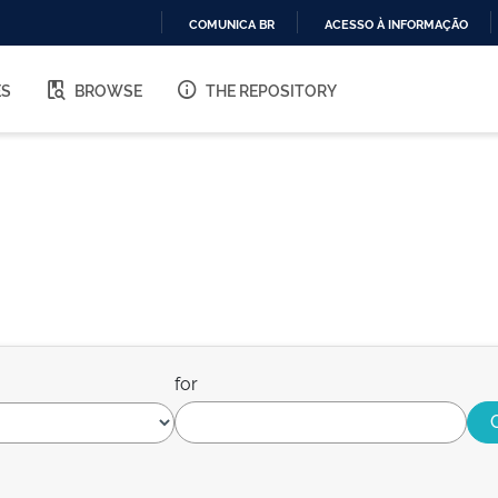
COMUNICA BR
ACESSO À INFORMAÇÃO
IR
PARA
ES
BROWSE
THE REPOSITORY
O
CONTEÚDO
for