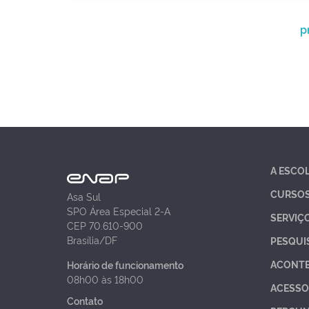
p
A ESCO
CURSO
Asa Sul
SPO Área Especial 2-A
SERVIÇ
CEP 70.610-900
Brasília/DF
PESQUI
ACONT
Horário de funcionamento
08h00 às 18h00
ACESSO
Contato