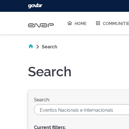
Skip navigation
HOME
COMMUNITI
Search
Search
Search:
Current filters: