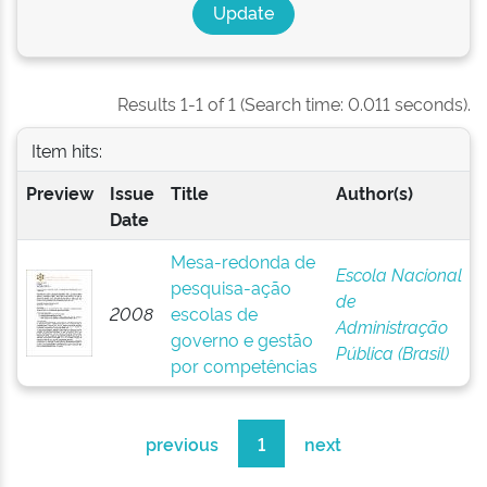
Results 1-1 of 1 (Search time: 0.011 seconds).
Item hits:
Preview
Issue
Title
Author(s)
Date
Mesa-redonda de
Escola Nacional
pesquisa-ação
de
2008
escolas de
Administração
governo e gestão
Pública (Brasil)
por competências
previous
1
next