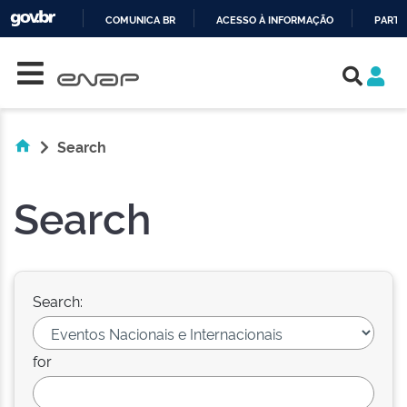
COMUNICA BR
ACESSO À INFORMAÇÃO
PARTI
Skip navigation
IR
PARA
O
CONTEÚDO
Search
Search
Search:
for