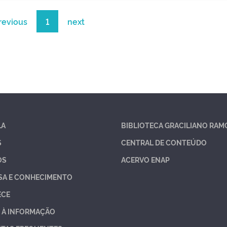
revious
1
next
LA
BIBLIOTECA GRACILIANO RAM
S
CENTRAL DE CONTEÚDO
OS
ACERVO ENAP
SA E CONHECIMENTO
ECE
 À INFORMAÇÃO