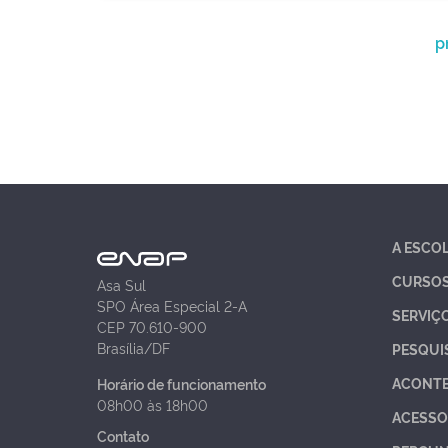
p
A ESCO
CURSO
Asa Sul
SPO Área Especial 2-A
SERVIÇ
CEP 70.610-900
Brasília/DF
PESQUI
ACONT
Horário de funcionamento
08h00 às 18h00
ACESSO
Contato