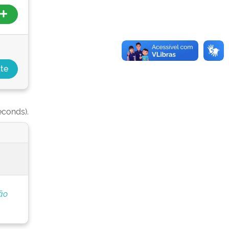
econds).
ão