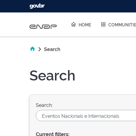
Skip navigation
HOME
COMMUNITI
Search
Search
Search:
Current filters: