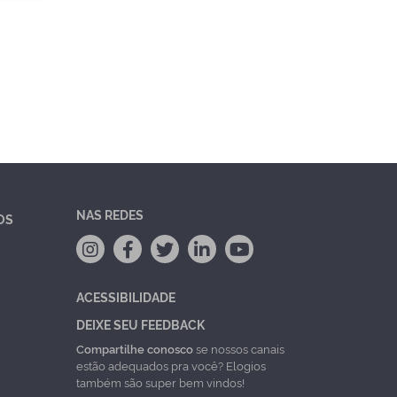
NAS REDES
OS
ACESSIBILIDADE
DEIXE SEU FEEDBACK
Compartilhe conosco
se nossos canais
estão adequados pra você? Elogios
também são super bem vindos!