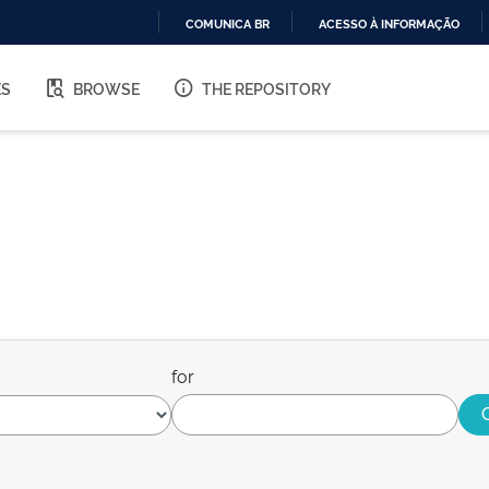
COMUNICA BR
ACESSO À INFORMAÇÃO
IR
PARA
ES
BROWSE
THE REPOSITORY
O
CONTEÚDO
for