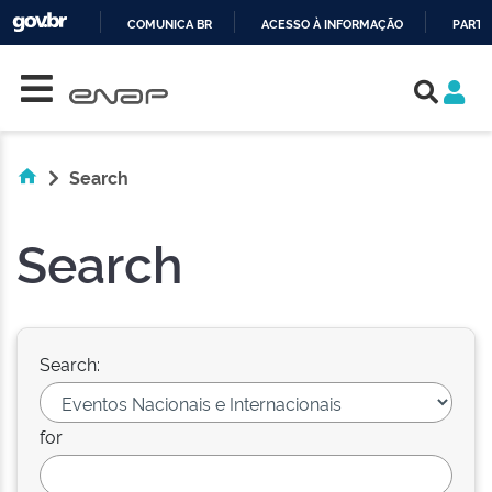
COMUNICA BR
ACESSO À INFORMAÇÃO
PARTI
Skip navigation
IR
PARA
O
CONTEÚDO
Search
Search
Search:
for