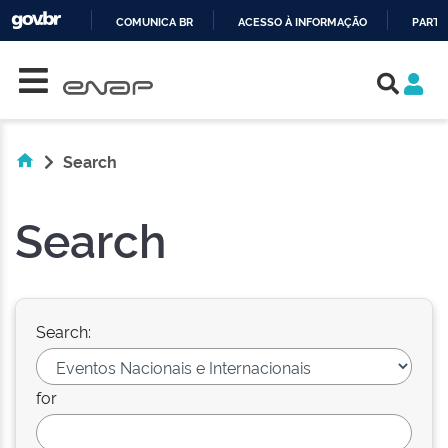
COMUNICA BR
ACESSO À INFORMAÇÃO
PARTI
Skip navigation
IR
PARA
O
CONTEÚDO
Search
Search
Search:
for