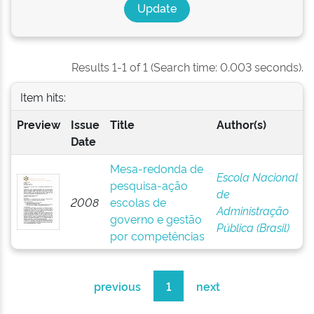
Results 1-1 of 1 (Search time: 0.003 seconds).
Item hits:
Preview
Issue
Title
Author(s)
Date
Mesa-redonda de
Escola Nacional
pesquisa-ação
de
2008
escolas de
Administração
governo e gestão
Pública (Brasil)
por competências
previous
1
next