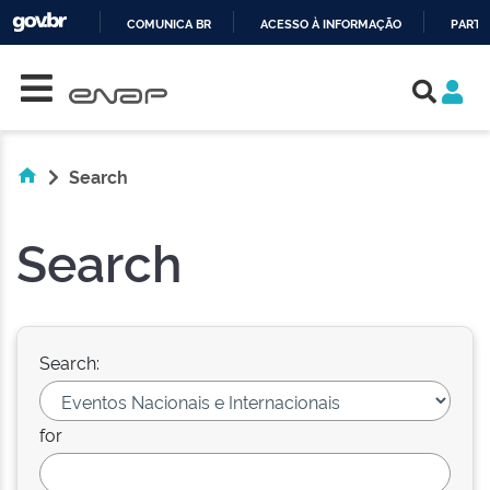
COMUNICA BR
ACESSO À INFORMAÇÃO
PARTI
Skip navigation
IR
PARA
O
CONTEÚDO
Search
Search
Search:
for