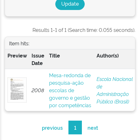
Results 1-1 of 1 (Search time: 0.055 seconds).
Item hits:
Preview
Issue
Title
Author(s)
Date
Mesa-redonda de
Escola Nacional
pesquisa-ação
de
2008
escolas de
Administração
governo e gestão
Pública (Brasil)
por competências
previous
1
next