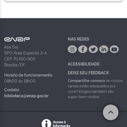
NAS REDES
Asa Sul
SPO Área Especial 2-A
CEP 70.610-900
ACESSIBILIDADE
Brasília/DF
DEIXE SEU FEEDBACK
Horário de funcionamento
Compartilhe conosco
se nossos
08h00 às 18h00
canais estão adequados pra
Contato
você? Elogios também são
biblioteca@enap.gov.br
super bem vindos!