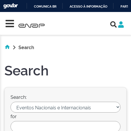
COMUNICA BR
ACESSO À INFORMAÇÃO
PARTI
Skip navigation
IR
PARA
O
CONTEÚDO
Search
Search
Search:
for