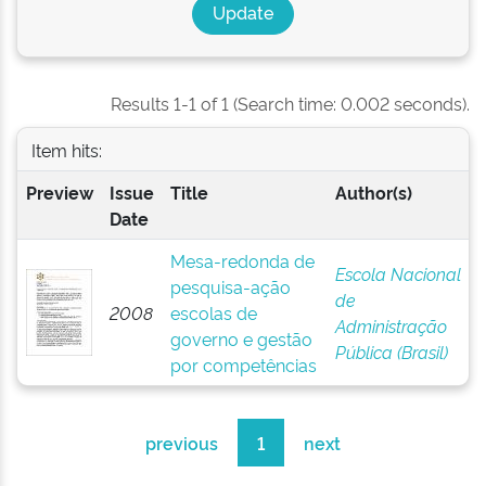
Results 1-1 of 1 (Search time: 0.002 seconds).
Item hits:
Preview
Issue
Title
Author(s)
Date
Mesa-redonda de
Escola Nacional
pesquisa-ação
de
2008
escolas de
Administração
governo e gestão
Pública (Brasil)
por competências
previous
1
next