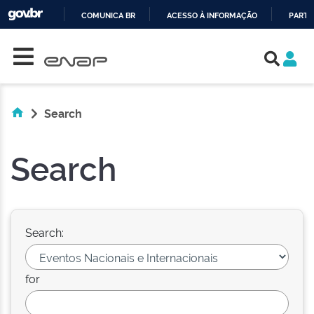
COMUNICA BR
ACESSO À INFORMAÇÃO
PARTI
Skip navigation
IR
PARA
O
CONTEÚDO
Search
Search
Search:
for