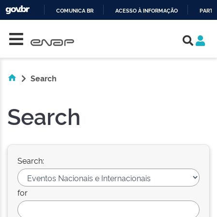
COMUNICA BR
ACESSO À INFORMAÇÃO
PARTI
Skip navigation
IR
PARA
O
CONTEÚDO
Search
Search
Search:
for