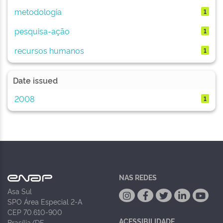
metodologia
1
pesquisa-ação
1
recursos humanos
1
Date issued
2008
1
NAS REDES
Asa Sul
SPO Área Especial 2-A
CEP 70.610-900
ACESSIBILIDADE
Brasília/DF