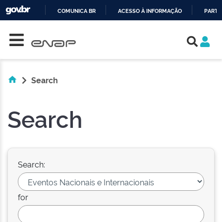
COMUNICA BR
ACESSO À INFORMAÇÃO
PARTI
Skip navigation
IR
PARA
O
CONTEÚDO
Search
Search
Search:
for