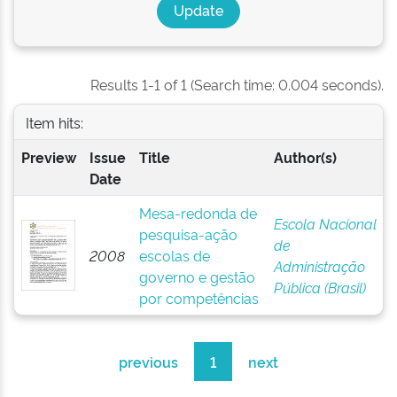
Results 1-1 of 1 (Search time: 0.004 seconds).
Item hits:
Preview
Issue
Title
Author(s)
Date
Mesa-redonda de
Escola Nacional
pesquisa-ação
de
2008
escolas de
Administração
governo e gestão
Pública (Brasil)
por competências
previous
1
next