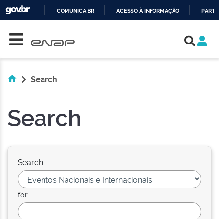
COMUNICA BR
ACESSO À INFORMAÇÃO
PARTI
Skip navigation
IR
PARA
O
CONTEÚDO
Search
Search
Search:
for