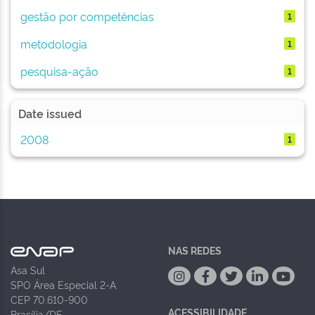
gestão por competências
1
metodologia
1
pesquisa-ação
1
Date issued
2008
1
NAS REDES
Asa Sul
SPO Área Especial 2-A
CEP 70.610-900
ACESSIBILIDADE
Brasília/DF