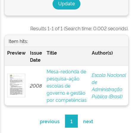
Results 1-1 of 1 (Search time: 0.002 seconds).
Item hits:
Preview
Issue
Title
Author(s)
Date
Mesa-redonda de
Escola Nacional
pesquisa-ação
de
2008
escolas de
Administração
governo e gestão
Pública (Brasil)
por competências
previous
1
next