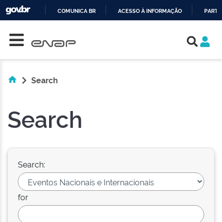
COMUNICA BR
ACESSO À INFORMAÇÃO
PARTI
Skip navigation
IR
PARA
O
CONTEÚDO
Search
Search
Search:
for