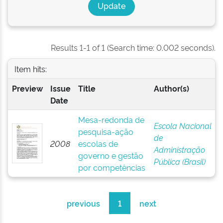
Results 1-1 of 1 (Search time: 0.002 seconds).
Item hits:
Preview
Issue
Title
Author(s)
Date
Mesa-redonda de
Escola Nacional
pesquisa-ação
de
2008
escolas de
Administração
governo e gestão
Pública (Brasil)
por competências
previous
1
next