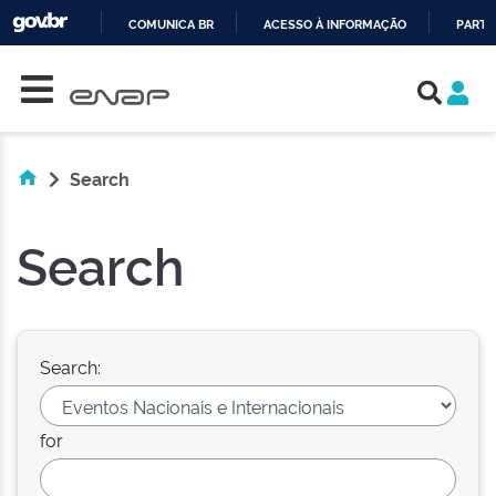
COMUNICA BR
ACESSO À INFORMAÇÃO
PARTI
Skip navigation
IR
PARA
O
CONTEÚDO
Search
Search
Search:
for