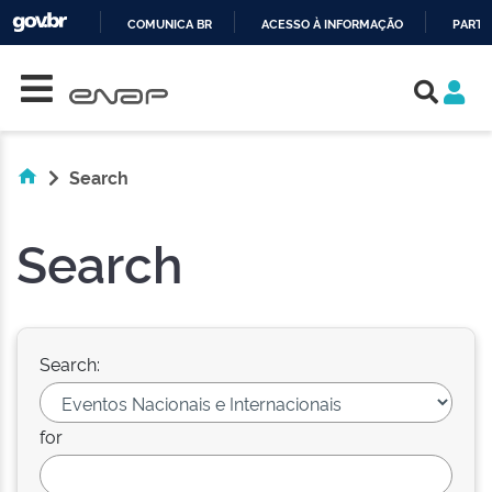
COMUNICA BR
ACESSO À INFORMAÇÃO
PARTI
Skip navigation
IR
PARA
O
CONTEÚDO
Search
Search
Search:
for