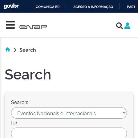
COMUNICA BR
ACESSO À INFORMAÇÃO
PARTI
Skip navigation
IR
PARA
O
CONTEÚDO
Search
Search
Search:
for