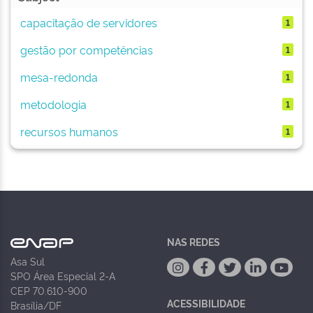
capacitação de servidores
1
gestão por competências
1
mesa-redonda
1
metodologia
1
recursos humanos
1
NAS REDES
Asa Sul
SPO Área Especial 2-A
CEP 70.610-900
ACESSIBILIDADE
Brasília/DF