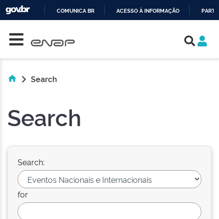
COMUNICA BR
ACESSO À INFORMAÇÃO
PARTI
Skip navigation
IR
PARA
O
CONTEÚDO
Search
Search
Search:
for