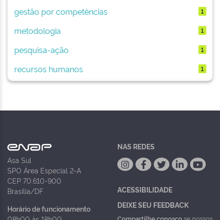
gestão por competências
1
metodologia
1
pesquisa-ação
1
recursos humanos
1
NAS REDES
Asa Sul
SPO Área Especial 2-A
CEP 70.610-900
ACESSIBILIDADE
Brasília/DF
DEIXE SEU FEEDBACK
Horário de funcionamento
Compartilhe conosco
se nossos
08h00 às 18h00