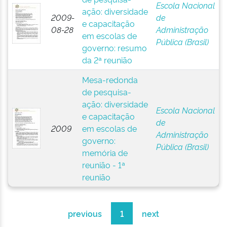
Escola Nacional
ação: diversidade
2009-
de
e capacitação
08-28
Administração
em escolas de
Pública (Brasil)
governo: resumo
da 2ª reunião
Mesa-redonda
de pesquisa-
ação: diversidade
Escola Nacional
e capacitação
de
2009
em escolas de
Administração
governo:
Pública (Brasil)
memória de
reunião - 1ª
reunião
previous
1
next