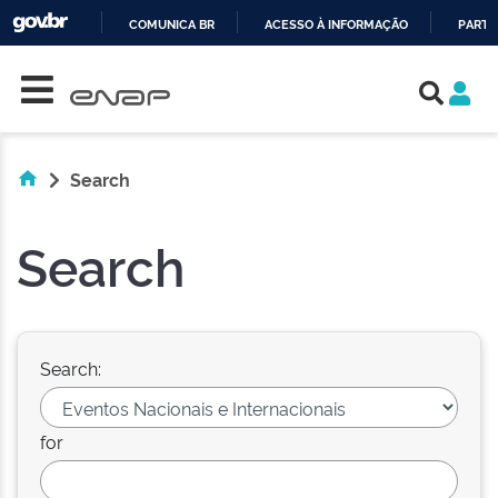
COMUNICA BR
ACESSO À INFORMAÇÃO
PARTI
Skip navigation
IR
PARA
O
CONTEÚDO
Search
Search
Search:
for