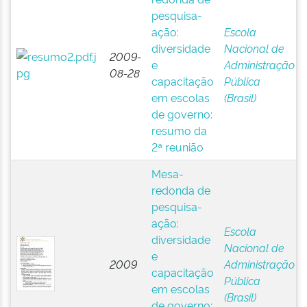
pesquisa-
ação:
Escola
diversidade
Nacional de
2009-
e
Administração
08-28
capacitação
Pública
em escolas
(Brasil)
de governo:
resumo da
2ª reunião
Mesa-
redonda de
pesquisa-
ação:
Escola
diversidade
Nacional de
e
2009
Administração
capacitação
Pública
em escolas
(Brasil)
de governo: