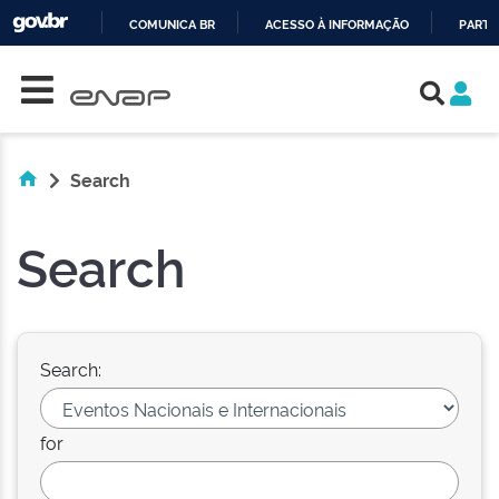
COMUNICA BR
ACESSO À INFORMAÇÃO
PARTI
Skip navigation
IR
PARA
O
CONTEÚDO
Search
Search
Search:
for