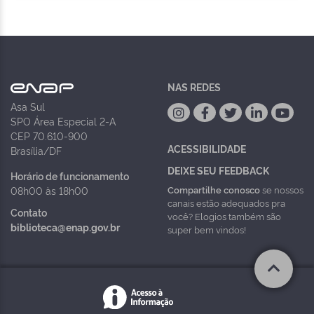
NAS REDES
Asa Sul
SPO Área Especial 2-A
CEP 70.610-900
ACESSIBILIDADE
Brasília/DF
DEIXE SEU FEEDBACK
Horário de funcionamento
Compartilhe conosco
se nossos
08h00 às 18h00
canais estão adequados pra
Contato
você? Elogios também são
biblioteca@enap.gov.br
super bem vindos!