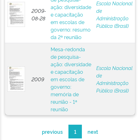
Escola Nacional
ação: diversidade
2009-
de
e capacitação
08-28
Administração
em escolas de
Pública (Brasil)
governo: resumo
da 2ª reunião
Mesa-redonda
de pesquisa-
ação: diversidade
Escola Nacional
e capacitação
de
2009
em escolas de
Administração
governo:
Pública (Brasil)
memória de
reunião - 1ª
reunião
previous
1
next