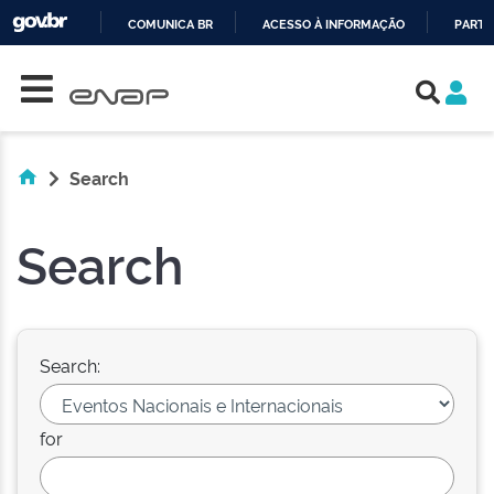
COMUNICA BR
ACESSO À INFORMAÇÃO
PARTI
Skip navigation
IR
PARA
O
CONTEÚDO
Search
Search
Search:
for