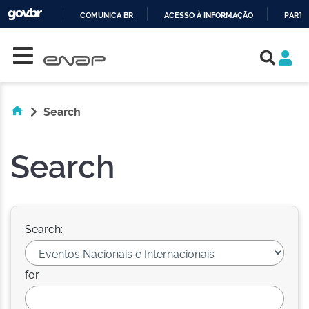
COMUNICA BR
ACESSO À INFORMAÇÃO
PARTI
Skip navigation
IR
PARA
O
CONTEÚDO
Search
Search
Search:
for