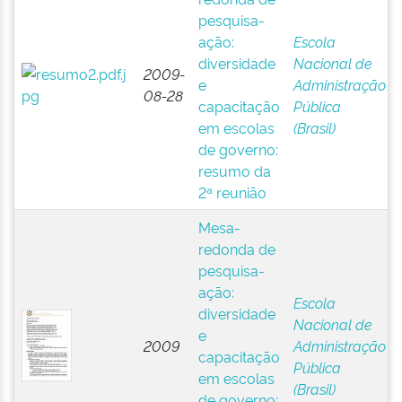
pesquisa-
ação:
Escola
diversidade
Nacional de
2009-
e
Administração
08-28
capacitação
Pública
em escolas
(Brasil)
de governo:
resumo da
2ª reunião
Mesa-
redonda de
pesquisa-
ação:
Escola
diversidade
Nacional de
e
2009
Administração
capacitação
Pública
em escolas
(Brasil)
de governo: