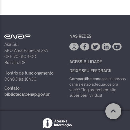
NAS REDES
Asa Sul
SPO Área Especial 2-A
CEP 70.610-900
ACESSIBILIDADE
Brasília/DF
DEIXE SEU FEEDBACK
Horário de funcionamento
Compartilhe conosco
se nossos
08h00 às 18h00
canais estão adequados pra
Contato
você? Elogios também são
biblioteca@enap.gov.br
super bem vindos!