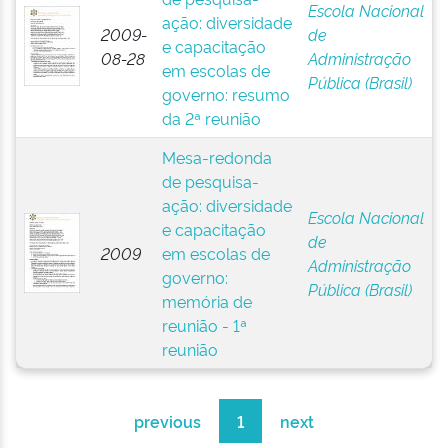
Escola Nacional
ação: diversidade
2009-
de
e capacitação
08-28
Administração
em escolas de
Pública (Brasil)
governo: resumo
da 2ª reunião
Mesa-redonda
de pesquisa-
ação: diversidade
Escola Nacional
e capacitação
de
2009
em escolas de
Administração
governo:
Pública (Brasil)
memória de
reunião - 1ª
reunião
previous
1
next