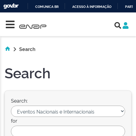
COMUNICA BR
ACESSO À INFORMAÇÃO
PARTI
Skip navigation
IR
PARA
O
CONTEÚDO
Search
Search
Search:
for