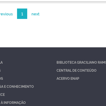
revious
1
next
LA
BIBLIOTECA GRACILIANO RAM
S
CENTRAL DE CONTEÚDO
OS
ACERVO ENAP
SA E CONHECIMENTO
ECE
 À INFORMAÇÃO