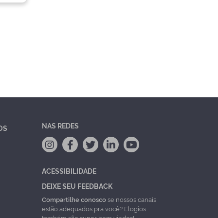
NAS REDES
OS
ACESSIBILIDADE
DEIXE SEU FEEDBACK
Compartilhe conosco
se nossos canais
estão adequados pra você? Elogios
também são super bem vindos!