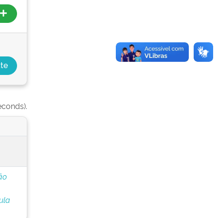
econds).
ão
ula