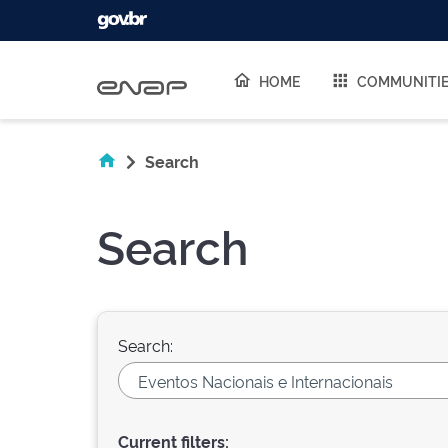
Skip navigation
HOME
COMMUNITI
Search
Search
Search:
Current filters: