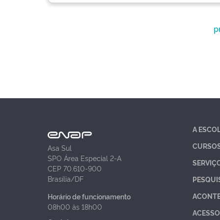
p
A ESCO
CURSO
Asa Sul
SPO Área Especial 2-A
SERVIÇ
CEP 70.610-900
Brasília/DF
PESQUI
ACONT
Horário de funcionamento
08h00 às 18h00
ACESSO