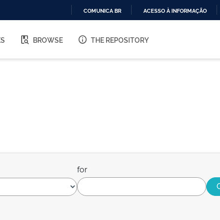
COMUNICA BR
ACESSO À INFORMAÇÃO
IR
PARA
ES
BROWSE
THE REPOSITORY
O
CONTEÚDO
for