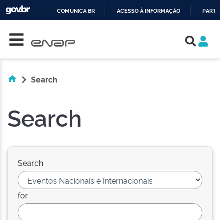
COMUNICA BR
ACESSO À INFORMAÇÃO
PARTI
Skip navigation
IR
PARA
O
CONTEÚDO
Search
Search
Search:
for