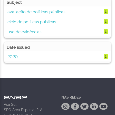
Subject
avaliação de políticas públicas
1
ciclo de políticas públicas
1
uso de evidências
1
Date issued
2020
1
NAS REDES
Asa Sul
SPO Área Especial 2-A
CEP 70.610-900