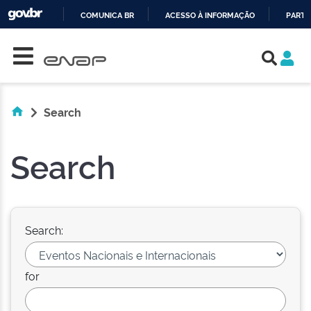
COMUNICA BR
ACESSO À INFORMAÇÃO
PARTI
Skip navigation
IR
PARA
O
CONTEÚDO
Search
Search
Search:
for