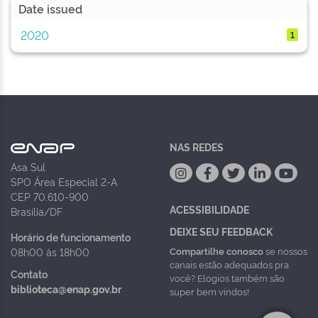
Date issued
2020
1
NAS REDES
Asa Sul
SPO Área Especial 2-A
CEP 70.610-900
ACESSIBILIDADE
Brasília/DF
DEIXE SEU FEEDBACK
Horário de funcionamento
Compartilhe conosco
se nossos
08h00 às 18h00
canais estão adequados pra
Contato
você? Elogios também são
biblioteca@enap.gov.br
super bem vindos!