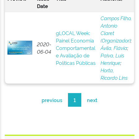
Date
Campos Filho,
Antonio
gLOCAL Week:
Claret
Painel Economia
(Organizador)
;
2020-
Comportamental
Ávila, Flávia
;
06-04
e Avaliação de
Paiva, Luis
Políticas Públicas
Henrique
;
Horta,
Ricardo Lins
previous
1
next