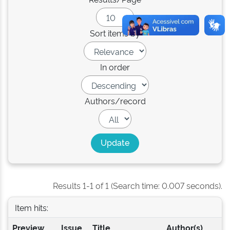
Sort items by
In order
Authors/record
Results 1-1 of 1 (Search time: 0.007 seconds).
Item hits:
Preview
Issue
Title
Author(s)