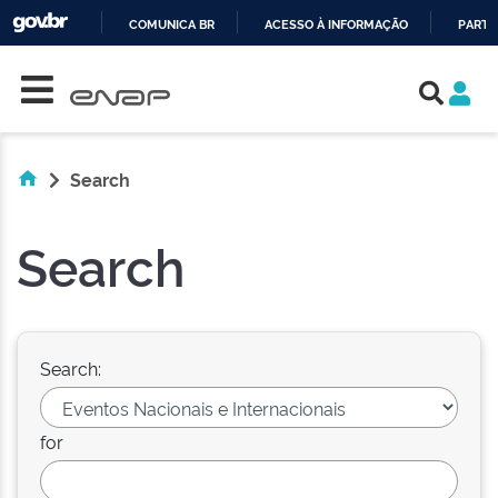
COMUNICA BR
ACESSO À INFORMAÇÃO
PARTI
Skip navigation
IR
PARA
O
CONTEÚDO
Search
Search
Search:
for