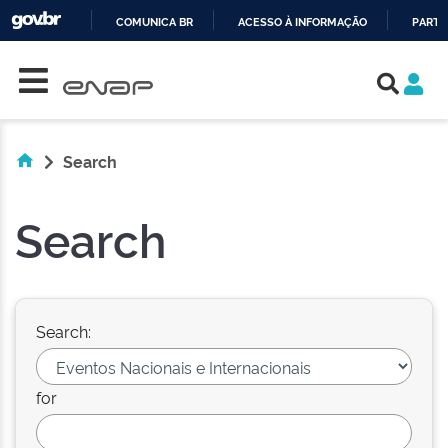
COMUNICA BR
ACESSO À INFORMAÇÃO
PARTI
Skip navigation
IR
PARA
O
CONTEÚDO
Search
Search
Search:
for