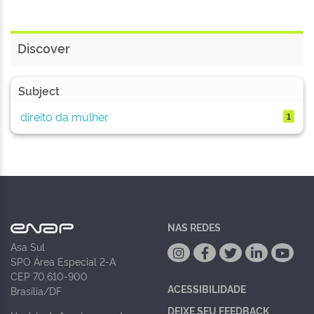
Discover
Subject
direito da mulher
1
NAS REDES
Asa Sul
SPO Área Especial 2-A
CEP 70.610-900
ACESSIBILIDADE
Brasília/DF
DEIXE SEU FEEDBACK