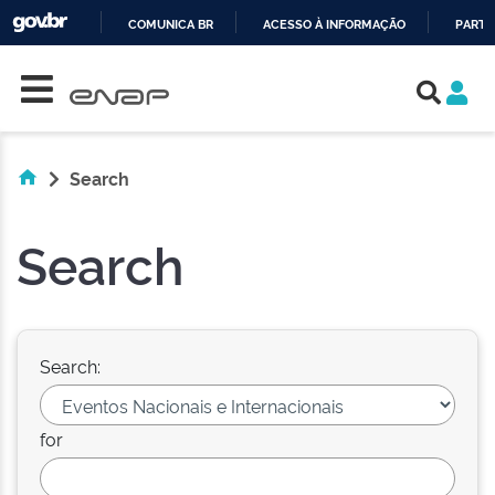
COMUNICA BR
ACESSO À INFORMAÇÃO
PARTI
Skip navigation
IR
PARA
O
CONTEÚDO
Search
Search
Search:
for